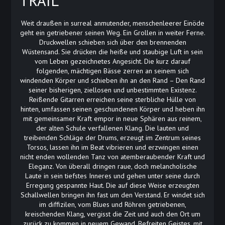
TRAIL
Weit draußen in surreal anmutender, menschenleerer Einöde
geht ein getriebener seinen Weg. Ein Grollen in weiter Ferne.
Druckwellen schieben sich über den brennenden
Wüstensand. Sie drücken die heiße und staubige Luft in sein
vom Leben gezeichnetes Angesicht. Die kurz darauf
folgenden, mächtigen Bässe zerren an seinem sich
windenden Körper und schieben ihn an den Rand – Den Rand
seiner bisherigen, ziellosen und unbestimmten Existenz.
Reißende Gitarren erreichen seine sterbliche Hülle von
hinten, umfassen seinen geschundenen Körper und heben ihn
mit gemeinsamer Kraft empor in neue Sphären aus reinem,
der alten Schule verfallenen Klang. Die lauten und
treibenden Schläge der Drums, erzeugt im Zentrum seines
Torsos, lassen ihn im Beat vibrieren und erzwingen einen
nicht enden wollenden Tanz von atemberaubender Kraft und
Eleganz. Von überall dringen raue, doch melancholische
Laute in sein tiefstes Inneres und gehen unter seine durch
Erregung gespannte Haut. Die auf diese Weise erzeugten
Schallwellen bringen ihn fast um den Verstand. Er windet sich
im diffizilen, vom Blues und Röhren getriebenen,
kreischenden Klang, vergisst die Zeit und auch den Ort um
zurück zu kommen in neuem Gewand. Befreiten Geistes, mit